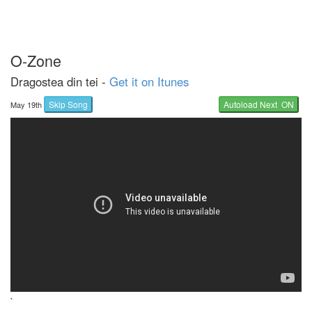
O-Zone
Dragostea din tei -
Get it on Itunes
Skip Song
Autoload Next ON
May 19th
`