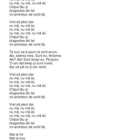
nu mă, nu mă, nu mă iei.
Chipul tău şi
dragostea din tei
mi-amintesc de ochii tăi.
Vrei să pleci dar
nu mă, nu mă iei,
nu mă, nu mă iei,
nu mă, nu mă, nu mă iei.
Chipul tău şi
dragostea din tei
mi-amintesc de ochii tăi.
Te sun sa-ţi spun ce simt acum.
Alo, iubirea mea. Sunt eu, fericirea.
Alo? Alo! Sunt iaraşi eu, Picasso.
Ţi-am dat beep şi sunt voinic
dar să ştii nu-ţi cer nimic.
Vrei să pleci dar
nu mă, nu mă iei,
nu mă, nu mă iei,
nu mă, nu mă, nu mă iei.
Chipul tău şi
dragostea din tei
mi-amintesc de ochii tăi.
Vrei să pleci dar
nu mă, nu mă iei,
nu mă, nu mă iei,
nu mă, nu mă, nu mă iei.
Chipul tău şi
dragostea din tei
mi-amintesc de ochii tăi.
Mai-ia-hii
Mai-ia-huu