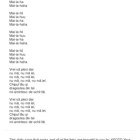
Mai-ia-ha
Mai-ia-haha
Mai-ia-hii
Mai-ia-huu
Mai-ia-ha
Mai-ia-haha
Mai-ia-hii
Mai-ia-huu
Mai-ia-ha
Mai-ia-haha
Mai-ia-hii
Mai-ia-huu
Mai-ia-ha
Mai-ia-haha
Vrei să pleci dar
nu mă, nu mă iei,
nu mă, nu mă iei,
nu mă, nu mă, nu mă iei.
Chipul tău şi
dragostea din tei
mi-amintesc de ochii tăi.
Vrei să pleci dar
nu mă, nu mă iei,
nu mă, nu mă iei,
nu mă, nu mă, nu mă iei.
Chipul tău şi
dragostea din tei
mi-amintesc de ochii tăi.
This daily song that rocks and all of the links are brought to you by YSOTD Your