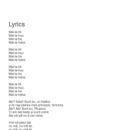
Lyrics
Mai-ia-hii
Mai-ia-huu
Mai-ia-ha
Mai-ia-haha
Mai-ia-hii
Mai-ia-huu
Mai-ia-ha
Mai-ia-haha
Mai-ia-hii
Mai-ia-huu
Mai-ia-ha
Mai-ia-haha
Mai-ia-hii
Mai-ia-huu
Mai-ia-ha
Mai-ia-haha
Alo? Salut! Sunt eu, un haiduc
şi te rog iubirea mea primeşte, fericirea
Alo? Alo! Sunt eu, Picasso.
Ţi-am dat beep şi sunt voinic
dar să ştii nu-ţi cer nimic.
Vrei să pleci dar
nu mă, nu mă iei,
nu mă, nu mă iei,